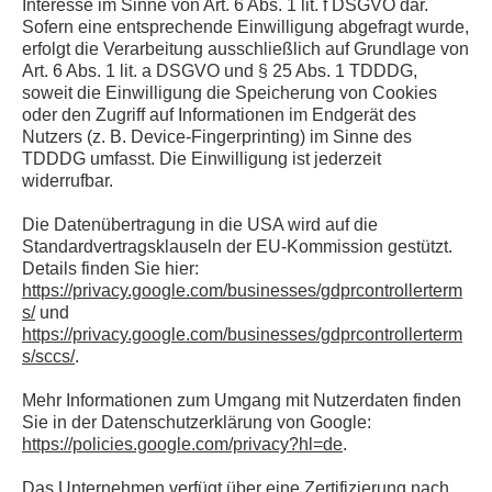
Interesse im Sinne von Art. 6 Abs. 1 lit. f DSGVO dar.
Sofern eine entsprechende Einwilligung abgefragt wurde,
erfolgt die Verarbeitung ausschließlich auf Grundlage von
Art. 6 Abs. 1 lit. a DSGVO und § 25 Abs. 1 TDDDG,
soweit die Einwilligung die Speicherung von Cookies
oder den Zugriff auf Informationen im Endgerät des
Nutzers (z. B. Device-Fingerprinting) im Sinne des
TDDDG umfasst. Die Einwilligung ist jederzeit
widerrufbar.
Die Datenübertragung in die USA wird auf die
Standardvertragsklauseln der EU-Kommission gestützt.
Details finden Sie hier:
https://privacy.google.com/businesses/gdprcontrollerterm
s/
und
https://privacy.google.com/businesses/gdprcontrollerterm
s/sccs/
.
Mehr Informationen zum Umgang mit Nutzerdaten finden
Sie in der Datenschutzerklärung von Google:
https://policies.google.com/privacy?hl=de
.
Das Unternehmen verfügt über eine Zertifizierung nach