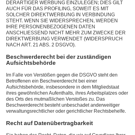
DERARTIGER WERBUNG EINZULEGEN; DIES GILT
AUCH FÜR DAS PROFILING, SOWEIT ES MIT
SOLCHER DIREKTWERBUNG IN VERBINDUNG
STEHT. WENN SIE WIDERSPRECHEN, WERDEN
IHRE PERSONENBEZOGENEN DATEN
ANSCHLIESSEND NICHT MEHR ZUM ZWECKE DER
DIREKTWERBUNG VERWENDET (WIDERSPRUCH
NACH ART. 21 ABS. 2 DSGVO).
Beschwerde­recht bei der zuständigen
Aufsichts­behörde
Im Falle von Verstößen gegen die DSGVO steht den
Betroffenen ein Beschwerderecht bei einer
Aufsichtsbehörde, insbesondere in dem Mitgliedstaat
ihres gewöhnlichen Aufenthalts, ihres Arbeitsplatzes oder
des Orts des mutmaßlichen Verstoßes zu. Das
Beschwerderecht besteht unbeschadet anderweitiger
STILLS
verwaltungsrechtlicher oder gerichtlicher Rechtsbehelfe.
FOOD
INDUSTRY
PEOPLE
PHOTO & DESIGN
Recht auf Daten­übertrag­barkeit
SELECTION
FILM
CONTACT
IMPRESSUM